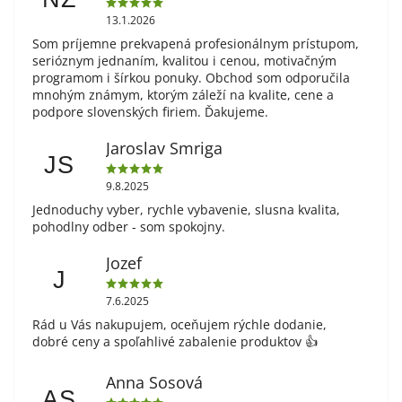
13.1.2026
Som príjemne prekvapená profesionálnym prístupom,
serióznym jednaním, kvalitou i cenou, motivačným
programom i šírkou ponuky. Obchod som odporučila
mnohým známym, ktorým záleží na kvalite, cene a
podpore slovenských firiem. Ďakujeme.
Jaroslav Smriga
JS
9.8.2025
Jednoduchy vyber, rychle vybavenie, slusna kvalita,
pohodlny odber - som spokojny.
Jozef
J
7.6.2025
Rád u Vás nakupujem, oceňujem rýchle dodanie,
dobré ceny a spoľahlivé zabalenie produktov 👍
Anna Sosová
AS