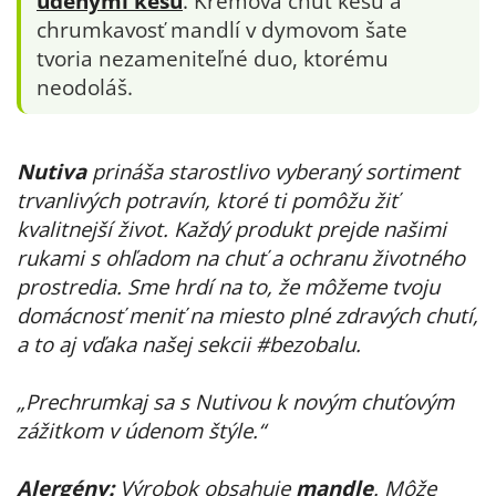
údenými kešu
. Krémová chuť kešu a
chrumkavosť mandlí v dymovom šate
tvoria nezameniteľné duo, ktorému
neodoláš.
Nutiva
prináša starostlivo vyberaný sortiment
trvanlivých potravín, ktoré ti pomôžu žiť
kvalitnejší život. Každý produkt prejde našimi
rukami s ohľadom na chuť a ochranu životného
prostredia. Sme hrdí na to, že môžeme tvoju
domácnosť meniť na miesto plné zdravých chutí,
a to aj vďaka našej sekcii #bezobalu.
„Prechrumkaj sa s Nutivou k novým chuťovým
zážitkom v údenom štýle.“
Alergény:
Výrobok obsahuje
mandle
. Môže