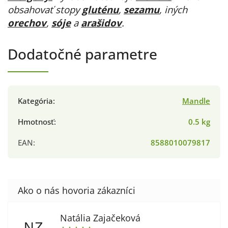
obsahovať stopy
gluténu
,
sezamu
, iných
orechov
,
sóje
a
arašidov
.
Dodatočné parametre
Kategória
:
Mandle
Hmotnosť
:
0.5 kg
EAN
:
8588010079817
Natália Zajačeková
NZ