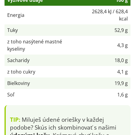
Výživové údaje
100 g
2628,4 kJ / 628,4
Energia
kcal
Tuky
52,9 g
z toho nasýtené mastné
4,3 g
kyseliny
Sacharidy
18,0 g
z toho cukry
4,1 g
Bielkoviny
19,9 g
Soľ
1,6 g
TIP:
Miluješ údené oriešky v každej
podobe? Skús ich skombinovať s našimi