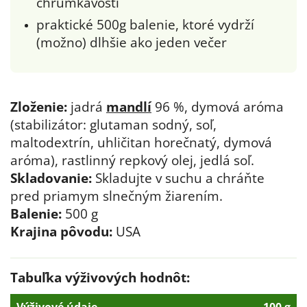
chrumkavosti
praktické 500g balenie, ktoré vydrží
(možno) dlhšie ako jeden večer
Zloženie:
jadrá
mandlí
96 %, dymová aróma
(stabilizátor: glutaman sodný, soľ,
maltodextrín, uhličitan horečnatý, dymová
aróma), rastlinný repkový olej, jedlá soľ.
Skladovanie:
Skladujte v suchu a chráňte
pred priamym slnečným žiarením.
Balenie:
500 g
Krajina pôvodu:
USA
Tabuľka výživových hodnôt: