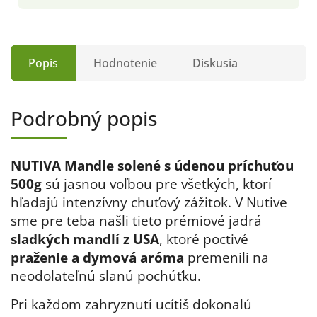
Popis
Hodnotenie
Diskusia
Podrobný popis
NUTIVA Mandle solené s údenou príchuťou
500g
sú jasnou voľbou pre všetkých, ktorí
hľadajú intenzívny chuťový zážitok. V Nutive
sme pre teba
našli tieto prémiové jadrá
sladkých mandlí z USA
, ktoré poctivé
praženie a dymová aróma
premenili na
neodolateľnú slanú pochúťku
.
Pri každom zahryznutí ucítiš dokonalú