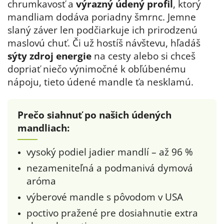
chrumkavosť a
výrazný údený profil
, ktorý
mandliam dodáva poriadny šmrnc. Jemne
slaný záver len podčiarkuje ich prirodzenú
maslovú chuť. Či už hostíš návštevu, hľadáš
sýty zdroj energie
na cesty alebo si chceš
dopriať niečo výnimočné k obľúbenému
nápoju, tieto údené mandle ťa nesklamú.
Prečo siahnuť po našich údených
mandliach:
vysoký podiel jadier mandlí – až 96 %
nezameniteľná a podmanivá dymová
aróma
výberové mandle s pôvodom v USA
poctivo pražené pre dosiahnutie extra