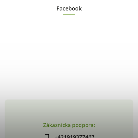
Facebook
Zákaznícka podpora:
+421919377467