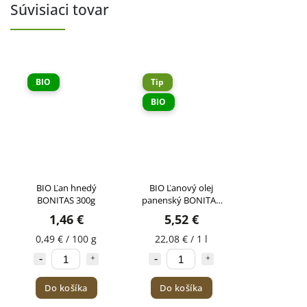
Súvisiaci tovar
BIO
Tip
BIO
BIO Ľan hnedý
BIO Ľanový olej
BONITAS 300g
panenský BONITAS
250ml
1,46 €
5,52 €
0,49 € / 100 g
22,08 € / 1 l
Do košíka
Do košíka