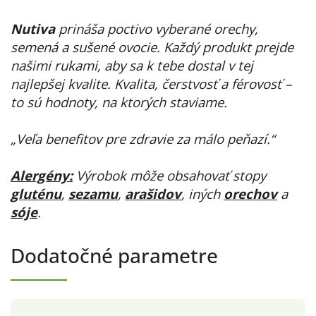
Nutiva
prináša poctivo vyberané orechy,
semená a sušené ovocie. Každý produkt prejde
našimi rukami, aby sa k tebe dostal v tej
najlepšej kvalite. Kvalita, čerstvosť a férovosť –
to sú hodnoty, na ktorých staviame.
„Veľa benefitov pre zdravie za málo peňazí.“
Alergény:
Výrobok môže obsahovať stopy
gluténu
,
sezamu
,
arašidov
, iných
orechov
a
sóje
.
Dodatočné parametre