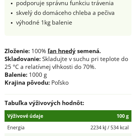
podporuje správnu funkciu trávenia
skvelý do domáceho chleba a pečiva
výhodné 1kg balenie
Zloženie:
100%
ľan hnedý
semená.
Skladovanie:
Skladujte v suchu pri teplote do
25 °C a relatívnej vlhkosti do 70%.
Balenie:
1000 g
Krajina pôvodu:
Poľsko
Tabuľka výživových hodnôt:
Výživové údaje
100 g
Energia
2234 kJ / 534 kcal