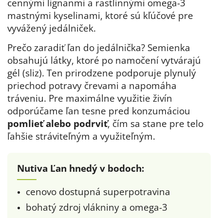
cennými lignanmi a rastlinnými omega-3
mastnými kyselinami, ktoré sú kľúčové pre
vyvážený jedálniček.
Prečo zaradiť ľan do jedálnička? Semienka
obsahujú látky, ktoré po namočení vytvárajú
gél (sliz). Ten prirodzene podporuje plynulý
priechod potravy črevami a napomáha
tráveniu. Pre maximálne využitie živín
odporúčame ľan tesne pred konzumáciou
pomlieť alebo podrviť
, čím sa stane pre telo
ľahšie stráviteľným a využiteľným.
Nutiva Ľan hnedý v bodoch:
cenovo dostupná superpotravina
bohatý zdroj vlákniny a omega-3