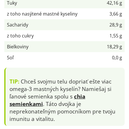
Tuky
42,16 g
z toho nasýtené mastné kyseliny
3,66 g
Sacharidy
28,9 g
z toho cukry
1,55 g
Bielkoviny
18,29 g
Soľ
0,0 g
TIP:
Chceš svojmu telu dopriať ešte viac
omega-3 mastných kyselín? Namiešaj si
ľanové semienka spolu s
chia
semienkami
. Táto dvojka je
neprekonateľným pomocníkom pre tvoju
imunitu a vitalitu.