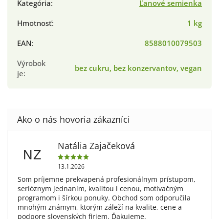
Kategória
:
Ľanové semienka
Hmotnosť
:
1 kg
EAN
:
8588010079503
Výrobok
bez cukru, bez konzervantov, vegan
je
:
Natália Zajačeková
NZ
13.1.2026
Som príjemne prekvapená profesionálnym prístupom,
serióznym jednaním, kvalitou i cenou, motivačným
programom i šírkou ponuky. Obchod som odporučila
mnohým známym, ktorým záleží na kvalite, cene a
podpore slovenských firiem. Ďakujeme.