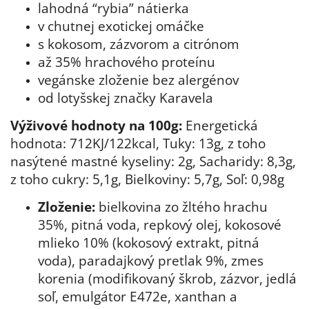
lahodná “rybia” nátierka
v chutnej exotickej omáčke
s kokosom, zázvorom a citrónom
až 35% hrachového proteínu
vegánske zloženie bez alergénov
od lotyšskej značky Karavela
Výživové hodnoty na 100g:
Energetická
hodnota: 712KJ/122kcal, Tuky: 13g, z toho
nasýtené mastné kyseliny: 2g, Sacharidy: 8,3g,
z toho cukry: 5,1g, Bielkoviny: 5,7g, Soľ: 0,98g
Zloženie:
bielkovina zo žltého hrachu
35%, pitná voda, repkový olej, kokosové
mlieko 10% (kokosový extrakt, pitná
voda), paradajkový pretlak 9%, zmes
korenia (modifikovaný škrob, zázvor, jedlá
soľ, emulgátor E472e, xanthan a