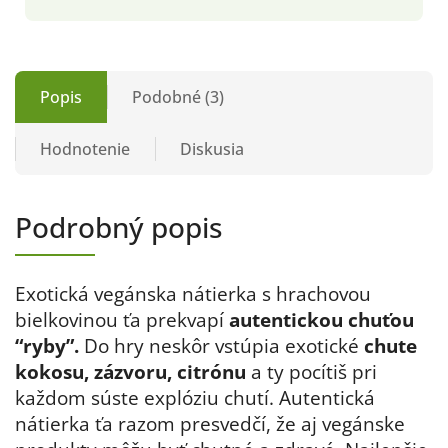
Popis
Podobné (3)
Hodnotenie
Diskusia
Podrobný popis
Exotická vegánska nátierka s hrachovou
bielkovinou ťa prekvapí
autentickou chuťou
“ryby”.
Do hry neskôr vstúpia exotické
chute
kokosu, zázvoru, citrónu
a ty pocítiš pri
každom súste explóziu chutí. Autentická
nátierka ťa razom presvedčí, že aj vegánske