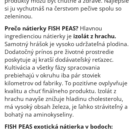
produkty môžu byť chutné a zdravé. Najlepšie
si ju vychutnáš na čerstvom pečive spolu so
zeleninou.
Prečo nátierky FISH PEAS?
Hlavnou
ingredienciou nátierky je
izolát z hrachu.
Samotný hrášok je vysoko udržateľná plodina.
Dodatočný prínos pre životné prostredie
poskytuje aj kratší dodávateľský reťazec.
Kultivácia a všetky fázy spracovania
prebiehajú v okruhu iba pár stoviek
kilometrov od fabriky. To pozitívne ovplyvňuje
kvalitu a chuť finálneho produktu. Izolát z
hrachu navyše znižuje hladinu cholesterolu,
má vysoký obsah železa, je ľahko stráviteľný a
bohatý na aminokyseliny.
FISH PEAS exotická nátierka v bodoch: