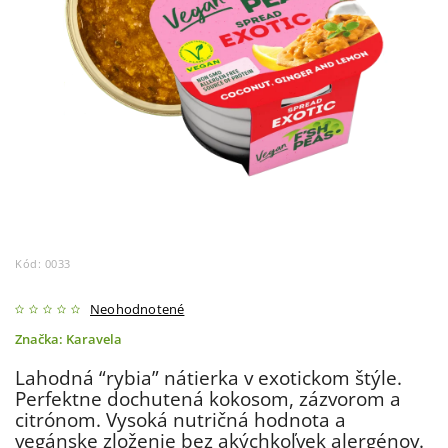
Kód:
0033
Neohodnotené
Značka:
Karavela
Lahodná “rybia” nátierka v exotickom štýle.
Perfektne dochutená kokosom, zázvorom a
citrónom. Vysoká nutričná hodnota a
vegánske zloženie bez akýchkoľvek alergénov.