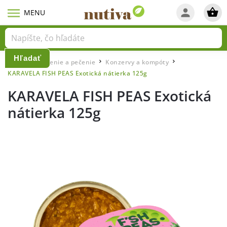
Hľadať
Domov
Varenie a pečenie
Konzervy a kompóty
/
/
/
KARAVELA FISH PEAS Exotická nátierka 125g
KARAVELA FISH PEAS Exotická
nátierka 125g