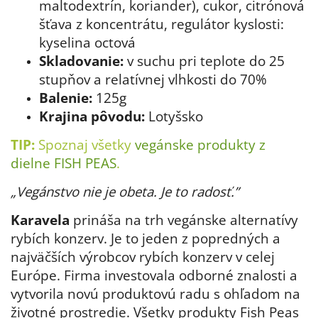
maltodextrín, koriander), cukor, citrónová
šťava z koncentrátu, regulátor kyslosti:
kyselina octová
Skladovanie:
v suchu pri teplote do 25
stupňov a relatívnej vlhkosti do 70%
Balenie:
125g
Krajina pôvodu:
Lotyšsko
TIP:
Spoznaj všetky
vegánske produkty z
dielne FISH PEAS
.
„Vegánstvo nie je obeta. Je to radosť.”
Karavela
prináša na trh vegánske alternatívy
rybích konzerv. Je to jeden z popredných a
najväčších výrobcov rybích konzerv v celej
Európe. Firma investovala odborné znalosti a
vytvorila novú produktovú radu s ohľadom na
životné prostredie. Všetky produkty Fish Peas