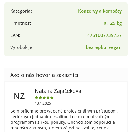
Kategória
:
Konzervy a kompóty
Hmotnosť
:
0.125 kg
EAN
:
4751007739757
Výrobok je
:
bez lepku
,
vegan
Natália Zajačeková
NZ
13.1.2026
Som príjemne prekvapená profesionálnym prístupom,
serióznym jednaním, kvalitou i cenou, motivačným
programom i šírkou ponuky. Obchod som odporučila
mnohým známym, ktorým záleží na kvalite, cene a