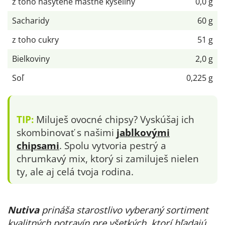
z toho nasýtené mastné kyseliny
0,0 g
Sacharidy
60 g
z toho cukry
51 g
Bielkoviny
2,0 g
Soľ
0,225 g
TIP:
Miluješ ovocné chipsy? Vyskúšaj ich
skombinovať s našimi
jablkovými
chipsami
. Spolu vytvoria pestrý a
chrumkavý mix, ktorý si zamiluješ nielen
ty, ale aj celá tvoja rodina.
Nutiva
prináša starostlivo vyberaný sortiment
kvalitných potravín pre všetkých, ktorí hľadajú