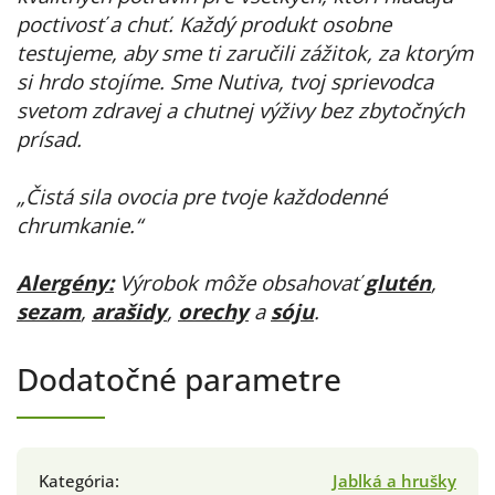
poctivosť a chuť. Každý produkt osobne
testujeme, aby sme ti zaručili zážitok, za ktorým
si hrdo stojíme. Sme Nutiva, tvoj sprievodca
svetom zdravej a chutnej výživy bez zbytočných
prísad.
„Čistá sila ovocia pre tvoje každodenné
chrumkanie.“
Alergény:
Výrobok môže obsahovať
glutén
,
sezam
,
arašidy
,
orechy
a
sóju
.
Dodatočné parametre
Kategória
:
Jablká a hrušky