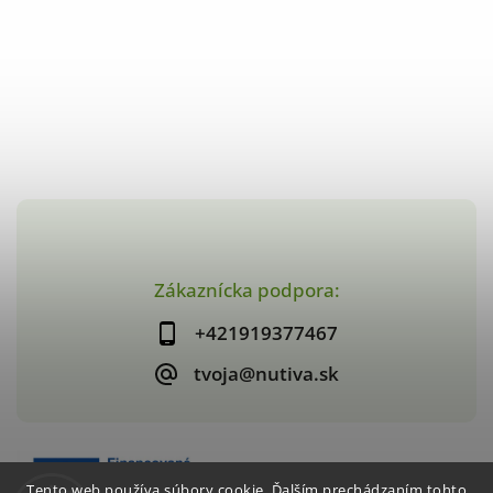
Zákaznícka podpora:
+421919377467
tvoja@nutiva.sk
Tento web používa súbory cookie. Ďalším prechádzaním tohto