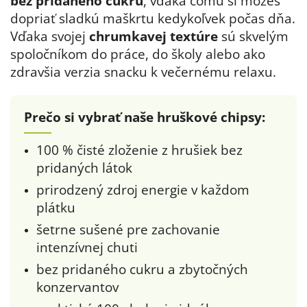
bez pridaného cukru
, vďaka čomu si môžeš
dopriať sladkú maškrtu kedykoľvek počas dňa.
Vďaka svojej
chrumkavej textúre
sú skvelým
spoločníkom do práce, do školy alebo ako
zdravšia verzia snacku k večernému relaxu.
Prečo si vybrať naše hruškové chipsy:
100 % čisté zloženie z hrušiek bez
pridaných látok
prirodzený zdroj energie v každom
plátku
šetrne sušené pre zachovanie
intenzívnej chuti
bez pridaného cukru a zbytočných
konzervantov