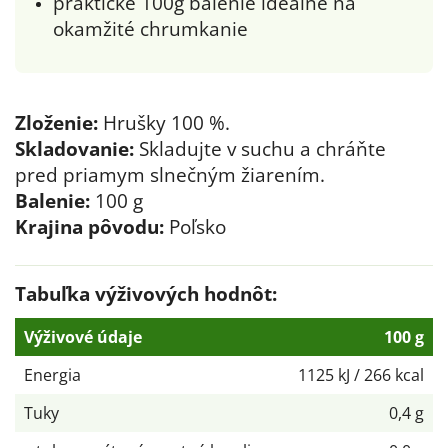
praktické 100g balenie ideálne na
okamžité chrumkanie
Zloženie:
Hrušky 100 %.
Skladovanie:
Skladujte v suchu a chráňte
pred priamym slnečným žiarením.
Balenie:
100 g
Krajina pôvodu:
Poľsko
Tabuľka výživových hodnôt:
Výživové údaje
100 g
Energia
1125 kJ / 266 kcal
Tuky
0,4 g