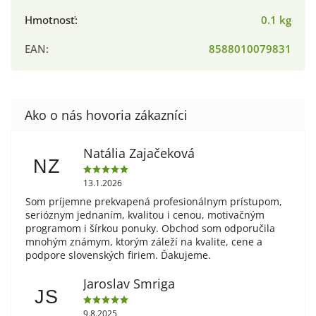
Hmotnosť
:
0.1 kg
EAN
:
8588010079831
Natália Zajačeková
NZ
13.1.2026
Som príjemne prekvapená profesionálnym prístupom,
serióznym jednaním, kvalitou i cenou, motivačným
programom i šírkou ponuky. Obchod som odporučila
mnohým známym, ktorým záleží na kvalite, cene a
podpore slovenských firiem. Ďakujeme.
Jaroslav Smriga
JS
9.8.2025