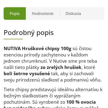
Popis
Hodnotenie
Diskusia
Podrobný popis
NUTIVA Hruškové chipsy 100g
sú čistou
esenciou prírody zachytenou v každom
jednom chrumknutí. V Nutive sme pre teba
našli tieto plátky
zo zrelých hrušiek
, ktoré
boli šetrne vysušené
tak, aby si zachovali
svoju prirodzenú sladkosť a podmanivú vôňu
.
Tieto chipsy predstavujú ideálnu alternatívu k
bežným sladkostiam či vyprážaným
pochutinám. Sú vyrobené zo
100 % ovocia