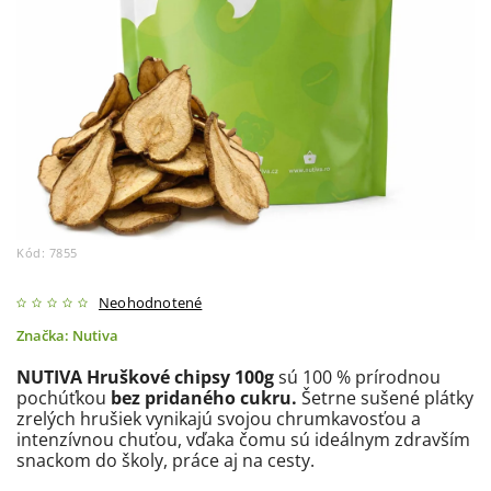
Kód:
7855
Neohodnotené
Značka:
Nutiva
NUTIVA Hruškové chipsy 100g
sú 100 % prírodnou
pochúťkou
bez pridaného cukru.
Šetrne sušené plátky
zrelých hrušiek vynikajú svojou chrumkavosťou a
intenzívnou chuťou, vďaka čomu sú ideálnym zdravším
snackom do školy, práce aj na cesty.