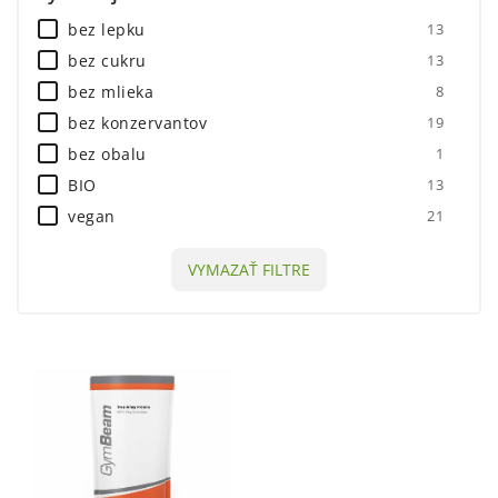
bez lepku
13
bez cukru
13
bez mlieka
8
bez konzervantov
19
bez obalu
1
BIO
13
vegan
21
v prášku
3
VYMAZAŤ FILTRE
bez umelých sladidiel
1