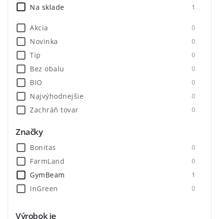
Na sklade
1
Akcia
0
Novinka
0
Tip
0
Bez obalu
0
BIO
0
Najvýhodnejšie
0
Zachráň tovar
0
1ks = 100g
0
Značky
Bonitas
0
FarmLand
0
GymBeam
1
InGreen
0
Výrobok je