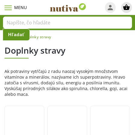
Hľadať
Domov
Doplnky stravy
/
Doplnky stravy
Ak potraviny vytŕčajú z radu naozaj vysokým množstvom
vitamínov a minerálov, nazývame ich superpotraviny. Hravo
zatočia s vírusmi, dodajú silu, energiu a posilnia imunitu.
Vyskúšaj prírodných silákov ako spirulina, chlorella, goji, acai
alebo maca.