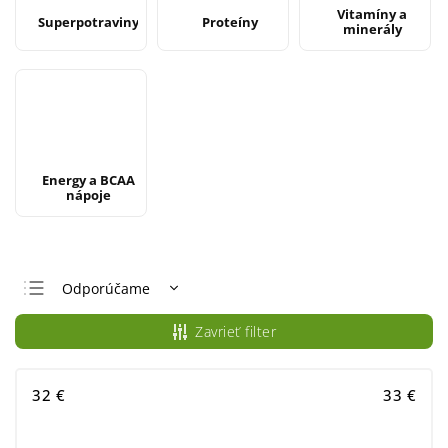
Vitamíny a
Superpotraviny
Proteíny
minerály
Energy a BCAA
nápoje
Odporúčame
Najlacnejšie
Zavrieť filter
Najdrahšie
Najpredávanejšie
32
€
33
€
Abecedne